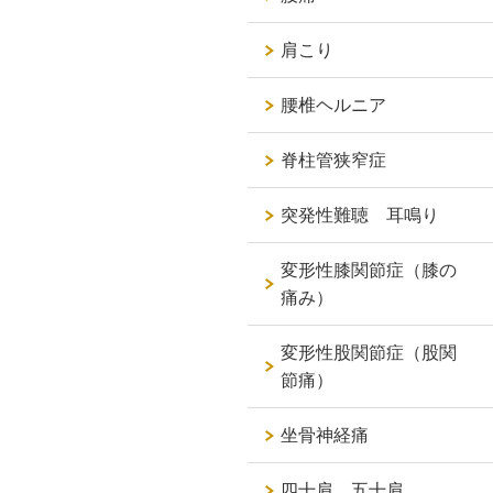
肩こり
腰椎ヘルニア
脊柱管狭窄症
突発性難聴 耳鳴り
変形性膝関節症（膝の
痛み）
変形性股関節症（股関
節痛）
坐骨神経痛
四十肩 五十肩