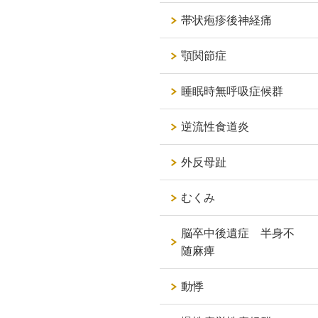
帯状疱疹後神経痛
顎関節症
睡眠時無呼吸症候群
逆流性食道炎
外反母趾
むくみ
脳卒中後遺症 半身不
随麻痺
動悸