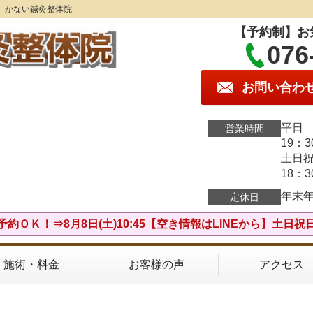
】かない鍼灸整体院
【予約制】お
076
お問い合わ
平日 
営業時間
19：
土日祝
18：
年末
定休日
予約ＯＫ！⇒8月8日(土)10:45【空き情報はLINEから】土日祝
施術・料金
お客様の声
アクセス