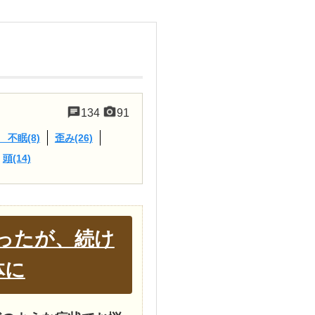
134
91
不眠(8)
歪み(26)
頭(14)
ったが、続け
体に