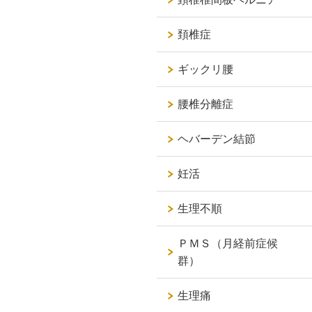
頚椎症
ギックリ腰
腰椎分離症
ヘバーデン結節
妊活
生理不順
ＰＭＳ（月経前症候
群）
生理痛