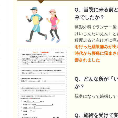
Q、当院に来る前
みでしたか？
整形外科でランナー膝
けいじんたいえん〉と
程度走ると左ひざに痛
を
行った結果痛みが出
時代から腰痛に悩まさ
善されました
Q
、どんな所が「
か？
親身になって施術して
Q、施術を受けて