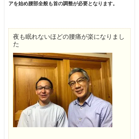
アを始め腰部全般も首の調整が必要となります。
夜も眠れないほどの腰痛が楽になりまし
た
腰痛と坐骨神経痛からやっと解放されました。
バキッボキッせず、ソフトで眠くなるような不思議な感じでした
腰痛なのに首を矯正し、