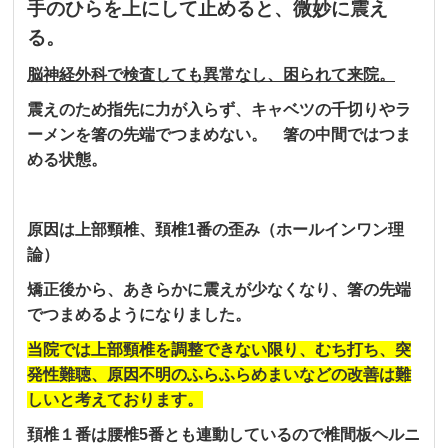
手のひらを上にして止めると、微妙に震え
る。
脳神経外科で検査しても異常なし、困られて来院。
震えのため指先に力が入らず、キャベツの千切りやラ
ーメンを箸の先端でつまめない。 箸の中間ではつま
める状態。
原因は上部頸椎、頚椎1番の歪み（ホールインワン理
論）
矯正後から、あきらかに震えが少なくなり、箸の先端
でつまめるようになりました。
当院では上部頸椎を調整できない限り、むち打ち、突
発性難聴、原因不明のふらふらめまいなどの改善は難
しいと考えております。
頚椎１番は腰椎5番とも連動しているので椎間板ヘルニ