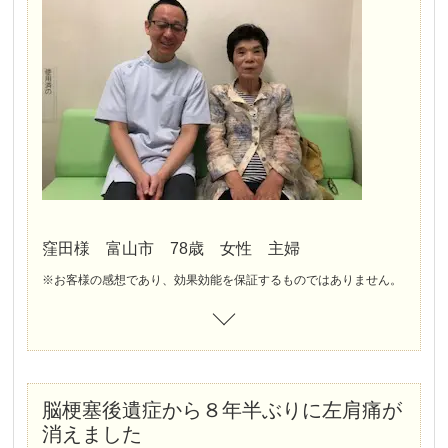
激痛でお茶碗は持てず、肘も曲がらないため指で口を触れない、荷物を握ることもできない状態で来院。 鍼や筋膜整体も併用し施術回数は25回で、お茶碗も普通に持てるようになりました。
窪田様 富山市 78歳 女性 主婦
※お客様の感想であり、効果効能を保証するものではありません。
脳梗塞後遺症から８年半ぶりに左肩痛が
消えました