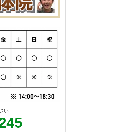
さい
6245