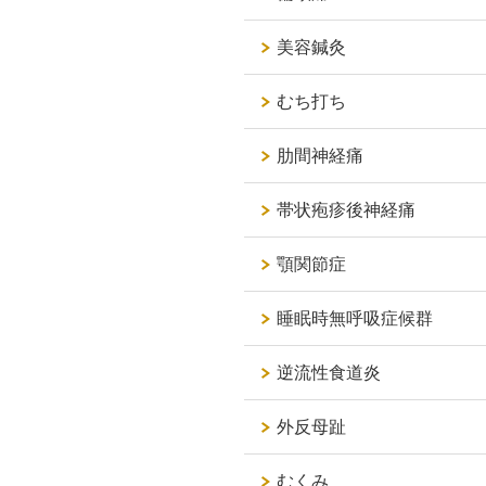
美容鍼灸
むち打ち
肋間神経痛
帯状疱疹後神経痛
顎関節症
睡眠時無呼吸症候群
逆流性食道炎
外反母趾
むくみ