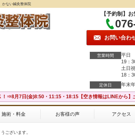
】かない鍼灸整体院
【予約制】お
076
お問い合わ
平日 
営業時間
19：
土日祝
18：
年末
定休日
⇒8月7日(金)8:50・11:15・18:15【空き情報はLINEか
施術・料金
お客様の声
アクセス
とうございます。