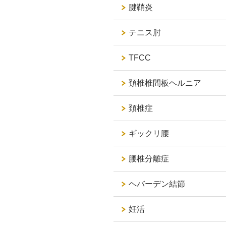
腱鞘炎
テニス肘
TFCC
頚椎椎間板ヘルニア
頚椎症
ギックリ腰
腰椎分離症
ヘバーデン結節
妊活