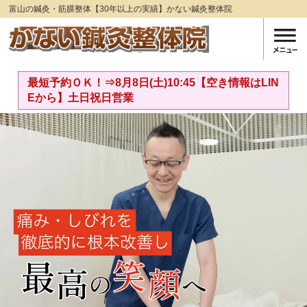
富山の鍼灸・筋膜整体【30年以上の実績】かない鍼灸整体院
最短予約ＯＫ！⇒8月8日(土)10:45【空き情報はLIN
Eから】土日祝日営業