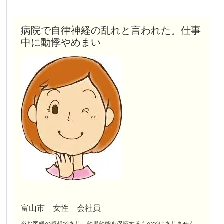
病院で自律神経の乱れと言われた。仕事
中に動悸やめまい
はじめの頃は 週1で、5日程たつとまた調子が悪くなって、、、の繰り返しでした。
私の場合は３回目ぐらいから、体がスッキリする感じがして
モヤモヤが晴れていく感じになりました
体の様々な不調は体の歪みや食生活や体質など いろんなことがあわさって出てくるものだと学びました
富山市 女性 会社員