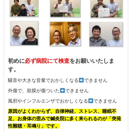
初めに
必ず病院にて検査
をお願いいたしま
す。
騒音や大きな音量でおかしくなる
できません
外傷で、鼓膜が傷ついた
できません
風邪やインフルエンザでおかしくなる
できません
原因がよくわからず、自律神経、ストレス、睡眠不
足、お身体の歪みで鍼灸院に多く来られるのが「突発
性難聴・耳鳴り」です。