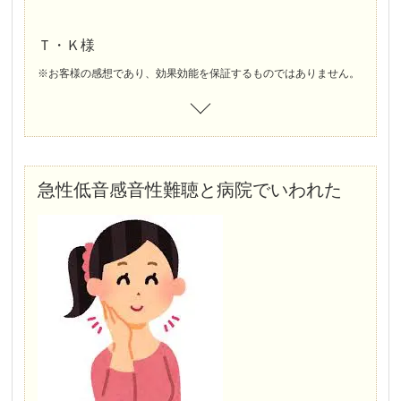
突発性難聴は発症から、早期ちりょうが大切だと聞いています。
もし耳鼻科のお薬がきかないと感じるなら、早めに鍼の施術を検討されることをオススメします。
Ｔ・Ｋ様
※お客様の感想であり、効果効能を保証するものではありません。
急性低音感音性難聴と病院でいわれた