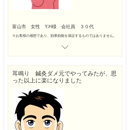
左耳の急性低音感性難聴といわれ
ステロイド点滴による施療の為 1週間ほど入院するも
回復せず、耳のつまり感、音の響き、ゆがみ、
低音の耳鳴りになやまされていました。
(聴力の低下は軽度でした)
Q、同じような症状でお悩みの方にメッセージをお願いいたします
耳の不調は、患った人にしか分からない なんとも言えない辛さがあります。
私も病院や鍼灸院を何院も行きましたが、ようやく
良い先生に出会うことができました。
良くなることを諦めずに 一度先生の施術を受けてみて下さい。
富山市 女性 Y.H様 会社員 ３０代
※お客様の感想であり、効果効能を保証するものではありません。
耳鳴り 鍼灸ダメ元でやってみたが、思
った以上に楽になりました