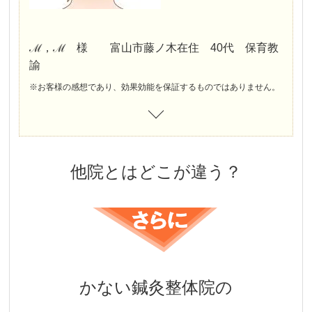
Q、
当院に来る前どのような症状でお悩みでしたか？
ℳ，ℳ 様 富山市藤ノ木在住 40代 保育教
諭
※お客様の感想であり、効果効能を保証するものではありません。
他院とはどこが違う？
かない鍼灸整体院の