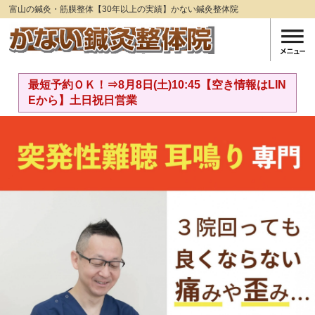
富山の鍼灸・筋膜整体【30年以上の実績】かない鍼灸整体院
最短予約ＯＫ！⇒8月8日(土)10:45【空き情報はLIN
Eから】土日祝日営業