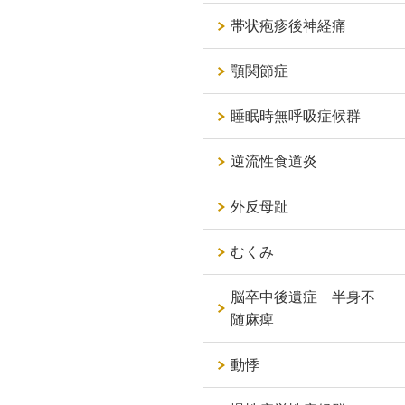
帯状疱疹後神経痛
顎関節症
睡眠時無呼吸症候群
逆流性食道炎
外反母趾
むくみ
脳卒中後遺症 半身不
随麻痺
動悸