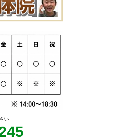
さい
6245