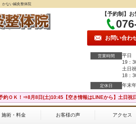
】かない鍼灸整体院
【予約制】お
076
お問い合わ
平日 
営業時間
19：
土日祝
18：
年末
定休日
予約ＯＫ！⇒8月8日(土)10:45【空き情報はLINEから】土日祝
施術・料金
お客様の声
アクセス