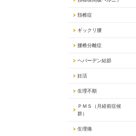
頚椎症
ギックリ腰
腰椎分離症
ヘバーデン結節
妊活
生理不順
ＰＭＳ（月経前症候
群）
生理痛