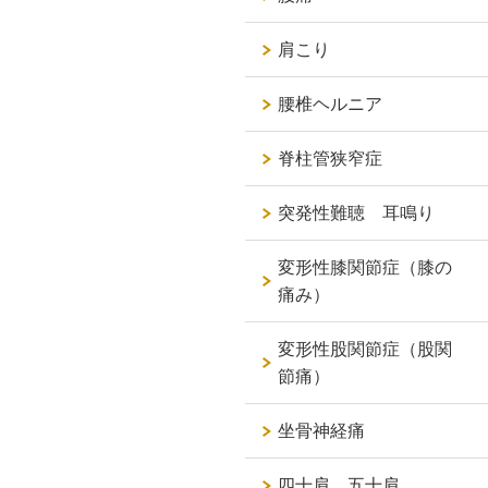
肩こり
腰椎ヘルニア
脊柱管狭窄症
突発性難聴 耳鳴り
変形性膝関節症（膝の
痛み）
変形性股関節症（股関
節痛）
坐骨神経痛
四十肩 五十肩