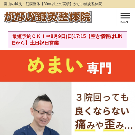
富山の鍼灸・筋膜整体【30年以上の実績】かない鍼灸整体院
最短予約ＯＫ！⇒8月9日(日)17:15【空き情報はLIN
Eから】土日祝日営業