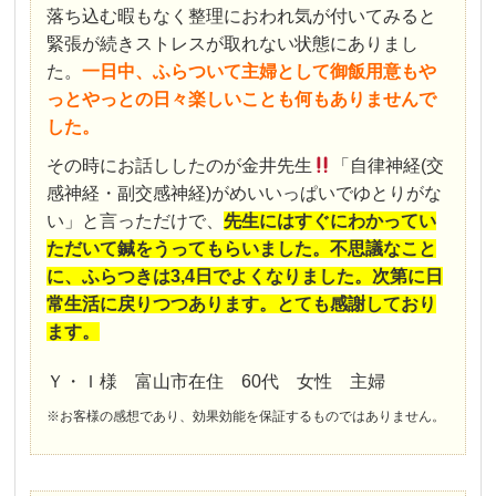
落ち込む暇もなく整理におわれ気が付いてみると
緊張が続きストレスが取れない状態にありまし
た。
一日中、ふらついて主婦として御飯用意もや
っとやっとの日々楽しいことも何もありませんで
した。
その時にお話ししたのが金井先生
「自律神経(交
感神経・副交感神経)がめいいっぱいでゆとりがな
い」と言っただけで、
先生にはすぐにわかってい
ただいて鍼をうってもらいました。不思議なこと
に、ふらつきは3,4日でよくなりました。次第に日
常生活に戻りつつあります。とても感謝しており
ます。
Ｙ・Ｉ様 富山市在住 60代 女性 主婦
※お客様の感想であり、効果効能を保証するものではありません。