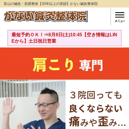
富山の鍼灸・筋膜整体【30年以上の実績】かない鍼灸整体院
最短予約ＯＫ！⇒8月8日(土)10:45【空き情報はLIN
Eから】土日祝日営業