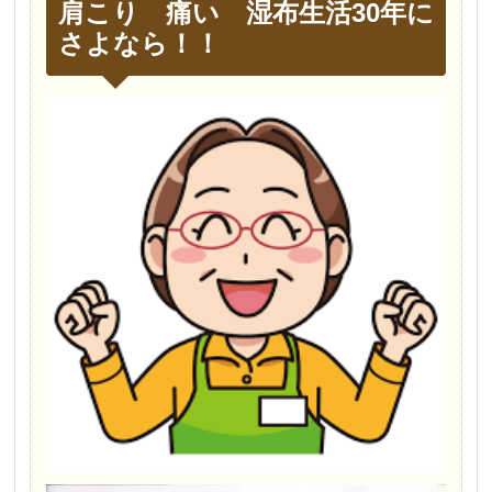
肩こり 痛い 湿布生活30年に
さよなら！！