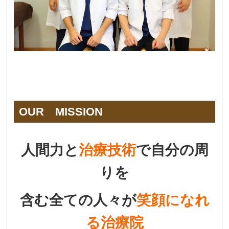
OUR MISSION
人間力と
治療技術
で
自分の周
りを
含む全ての人々が
笑顔になれ
る治療院