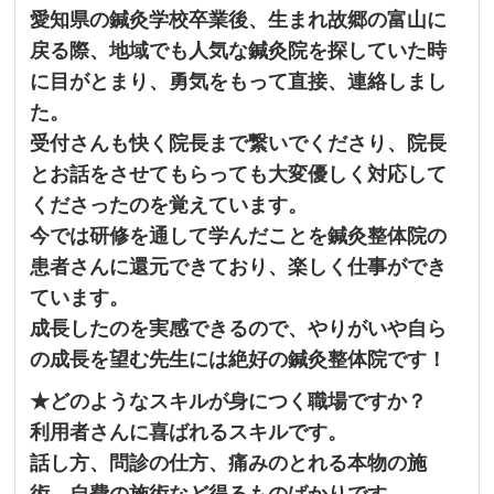
愛知県の鍼灸学校卒業後、生まれ故郷の富山に
戻る際、
地域でも人気な鍼灸院を探していた時
に目がとまり、
勇気をもって直接、連絡しまし
た。
受付さんも快く院長まで繋いでくださり、
院長
とお話をさせてもらっても大変優しく対応して
くださったのを
覚えています。
今では研修を通して学んだことを鍼灸整体院の
患者さんに還元でき
ており、楽しく仕事ができ
ています。
成長したのを実感できるので、
やりがいや自ら
の成長を望む先生には絶好の鍼灸整体院です！
★どのようなスキルが身につく職場ですか？
利用者さんに喜ばれるスキルです。
話し方、問診の仕方、痛みのとれる本物の施
術、
自費の施術など得るものばかりです。