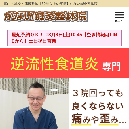
富山の鍼灸・筋膜整体【30年以上の実績】かない鍼灸整体院
最短予約ＯＫ！⇒8月8日(土)10:45【空き情報はLIN
Eから】土日祝日営業