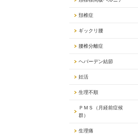
頚椎症
ギックリ腰
腰椎分離症
ヘバーデン結節
妊活
生理不順
ＰＭＳ（月経前症候
群）
生理痛