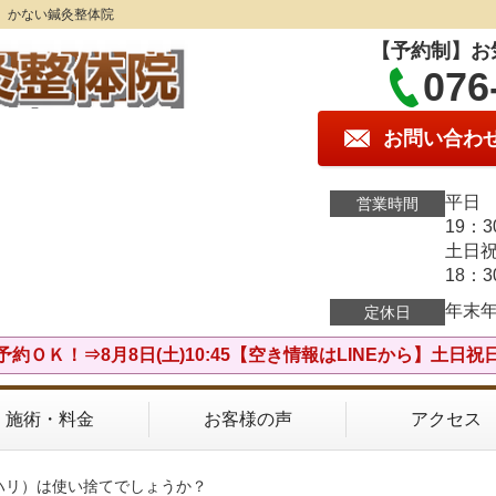
】かない鍼灸整体院
【予約制】お
076
お問い合わ
平日 
営業時間
19：
土日祝
18：
年末
定休日
予約ＯＫ！⇒8月8日(土)10:45【空き情報はLINEから】土日祝
施術・料金
お客様の声
アクセス
（ハリ）は使い捨てでしょうか？