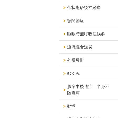
帯状疱疹後神経痛
顎関節症
睡眠時無呼吸症候群
逆流性食道炎
外反母趾
むくみ
脳卒中後遺症 半身不
随麻痺
動悸