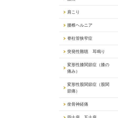
肩こり
腰椎ヘルニア
脊柱管狭窄症
突発性難聴 耳鳴り
変形性膝関節症（膝の
痛み）
変形性股関節症（股関
節痛）
坐骨神経痛
四十肩 五十肩