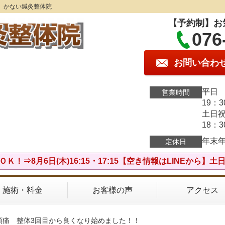
】かない鍼灸整体院
【予約制】お
076
お問い合わ
平日 
営業時間
19：
土日祝
18：
年末
定休日
Ｋ！⇒8月6日(木)16:15・17:15【空き情報はLINEから】
施術・料金
お客様の声
アクセス
頭痛 整体3回目から良くなり始めました！！