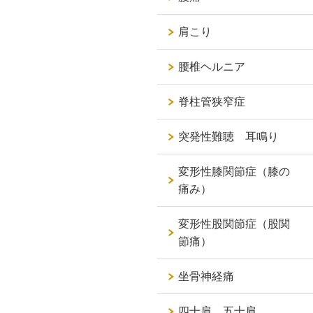
肩こり
腰椎ヘルニア
脊柱管狭窄症
突発性難聴 耳鳴り
変形性膝関節症（膝の
痛み）
変形性股関節症（股関
節痛）
坐骨神経痛
四十肩 五十肩