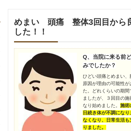
めまい 頭痛 整体3回目から
した！！
Q、当院に来る前
みでしたか？
ひどい頭痛とめまい、
原因が理由の可能性が
た。どれくらいの期間
ましたが、３回目の施
なり始めました。
施術
日続き体が不調になり
なくなり、日常生活も
りました。