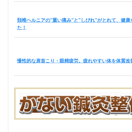
頚椎ヘルニアの”重い痛み”と”しびれ”がとれて、健
た！
慢性的な肩首こり・眼精疲労。疲れやすい体を体質改