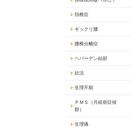
頚椎症
ギックリ腰
腰椎分離症
ヘバーデン結節
妊活
生理不順
ＰＭＳ（月経前症候
群）
生理痛