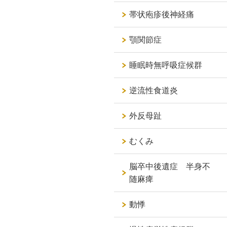
帯状疱疹後神経痛
顎関節症
睡眠時無呼吸症候群
逆流性食道炎
外反母趾
むくみ
脳卒中後遺症 半身不
随麻痺
動悸