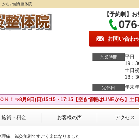
】かない鍼灸整体院
【予約制】お
076
お問い合わ
平日 
営業時間
19：
土日祝
18：
年末
定休日
Ｋ！⇒8月9日(日)15:15・17:15【空き情報はLINEから】
施術・料金
お客様の声
アクセス
、生理痛、鍼灸施術ですごく楽になりました