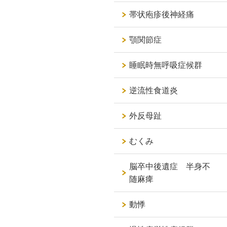
帯状疱疹後神経痛
顎関節症
睡眠時無呼吸症候群
逆流性食道炎
外反母趾
むくみ
脳卒中後遺症 半身不
随麻痺
動悸