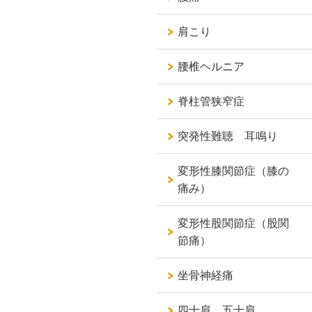
肩こり
腰椎ヘルニア
脊柱管狭窄症
突発性難聴 耳鳴り
変形性膝関節症（膝の
痛み）
変形性股関節症（股関
節痛）
坐骨神経痛
四十肩 五十肩