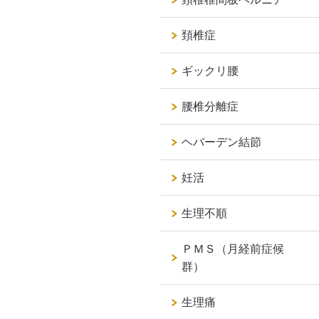
頚椎症
ギックリ腰
腰椎分離症
ヘバーデン結節
妊活
生理不順
ＰＭＳ（月経前症候
群）
生理痛