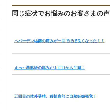
同じ症状でお悩みのお客さまの声
ヘバーデン結節の痛みが一回でほぼ良くなった！！
えっ～蕁麻疹の痒みが１回目から半減！
五回目の体外受精、移植直前に自然妊娠発覚！