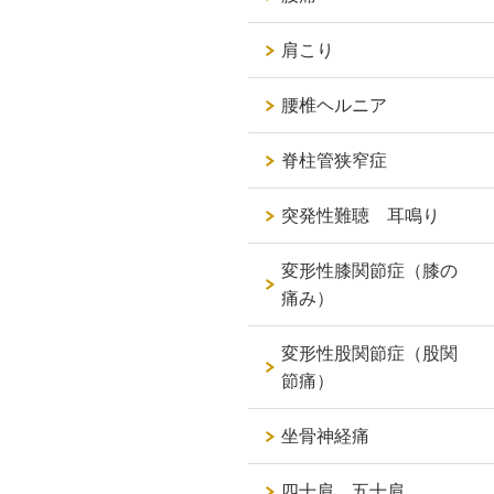
肩こり
腰椎ヘルニア
脊柱管狭窄症
突発性難聴 耳鳴り
変形性膝関節症（膝の
痛み）
変形性股関節症（股関
節痛）
坐骨神経痛
四十肩 五十肩