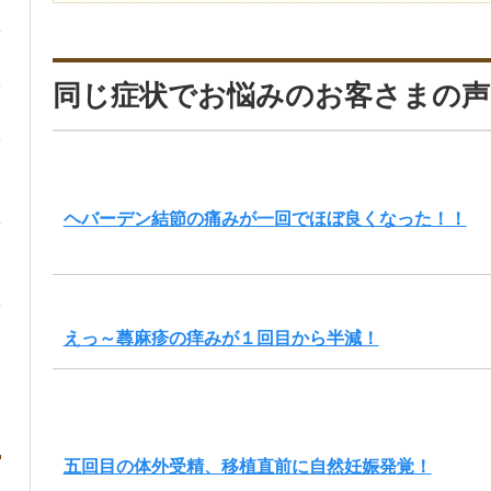
同じ症状でお悩みのお客さまの声
ヘバーデン結節の痛みが一回でほぼ良くなった！！
えっ～蕁麻疹の痒みが１回目から半減！
五回目の体外受精、移植直前に自然妊娠発覚！