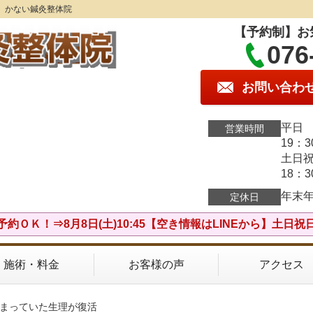
】かない鍼灸整体院
【予約制】お
076
お問い合わ
平日 
営業時間
19：
土日祝
18：
年末
定休日
予約ＯＫ！⇒8月8日(土)10:45【空き情報はLINEから】土日祝
施術・料金
お客様の声
アクセス
止まっていた生理が復活