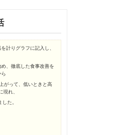
活
温を計りグラフに記入し、
始め、徹底した食事改善を
から
に上がって、低いとき
と高
に現れ、
ました。