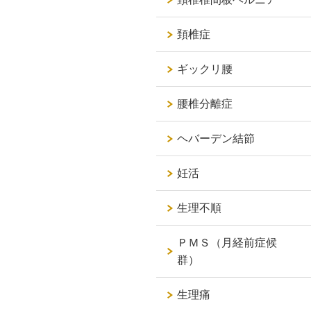
頚椎症
ギックリ腰
腰椎分離症
ヘバーデン結節
妊活
生理不順
ＰＭＳ（月経前症候
群）
生理痛