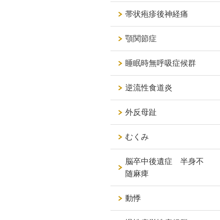
帯状疱疹後神経痛
顎関節症
睡眠時無呼吸症候群
逆流性食道炎
外反母趾
むくみ
脳卒中後遺症 半身不
随麻痺
動悸