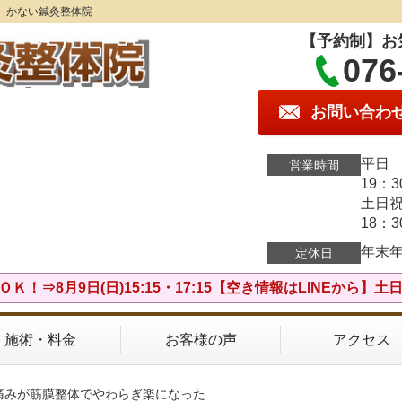
】かない鍼灸整体院
【予約制】お
076
お問い合わ
平日 
営業時間
19：
土日祝
18：
年末
定休日
Ｋ！⇒8月9日(日)15:15・17:15【空き情報はLINEから】
施術・料金
お客様の声
アクセス
痛みが筋膜整体でやわらぎ楽になった