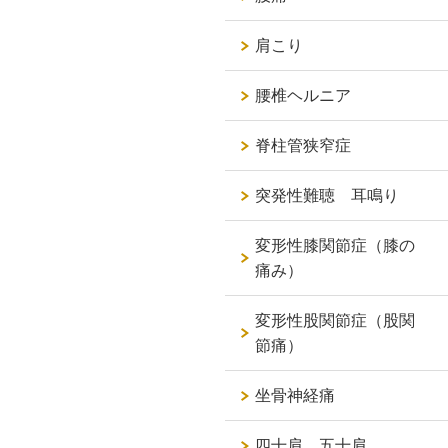
肩こり
腰椎ヘルニア
脊柱管狭窄症
突発性難聴 耳鳴り
変形性膝関節症（膝の
痛み）
変形性股関節症（股関
節痛）
坐骨神経痛
四十肩 五十肩