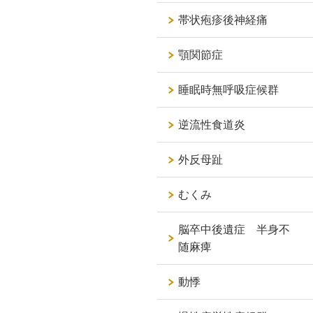
帯状疱疹後神経痛
顎関節症
睡眠時無呼吸症候群
逆流性食道炎
外反母趾
むくみ
脳卒中後遺症 半身不
随麻痺
動悸