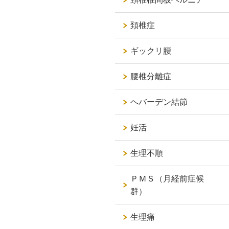
頚椎症
ギックリ腰
腰椎分離症
ヘバーデン結節
妊活
生理不順
ＰＭＳ（月経前症候
群）
生理痛