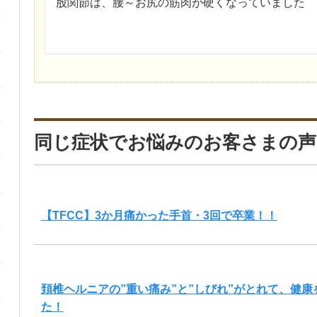
股関節は、腰～お尻の筋肉が硬くなっていました
同じ症状でお悩みのお客さまの声
【TFCC】3か月痛かった手首・3回で卒業！！
頚椎ヘルニアの”重い痛み”と”しびれ”がとれて、健
た！