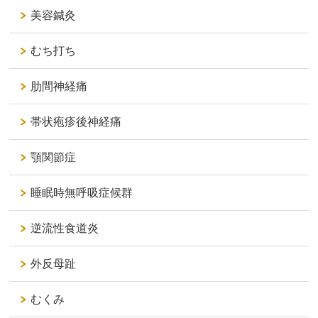
美容鍼灸
むち打ち
肋間神経痛
帯状疱疹後神経痛
顎関節症
睡眠時無呼吸症候群
逆流性食道炎
外反母趾
むくみ