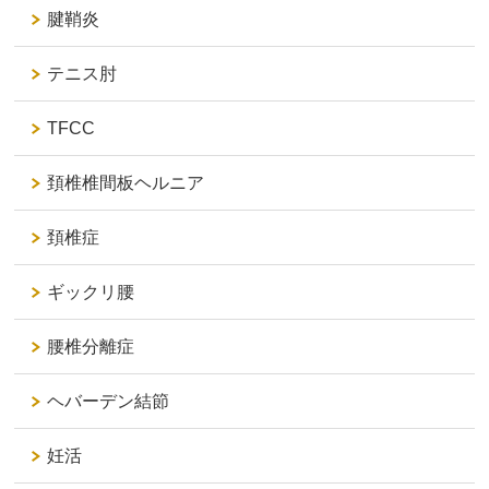
腱鞘炎
テニス肘
TFCC
頚椎椎間板ヘルニア
頚椎症
ギックリ腰
腰椎分離症
ヘバーデン結節
妊活