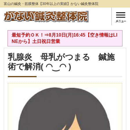
富山の鍼灸・筋膜整体【30年以上の実績】かない鍼灸整体院
最短予約ＯＫ！⇒8月10日(月)16:45【空き情報はLI
NEから】土日祝日営業
乳腺炎 母乳がつまる 鍼施
術で解消( ◠‿◠ )