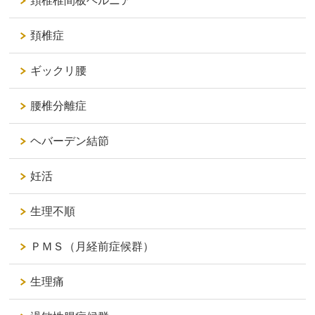
頚椎椎間板ヘルニア
頚椎症
ギックリ腰
腰椎分離症
ヘバーデン結節
妊活
生理不順
ＰＭＳ（月経前症候群）
生理痛