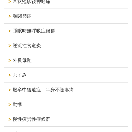
帯状疱疹後神経痛
顎関節症
睡眠時無呼吸症候群
逆流性食道炎
外反母趾
むくみ
脳卒中後遺症 半身不随麻痺
動悸
慢性疲労性症候群