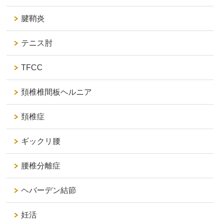
腱鞘炎
テニス肘
TFCC
頚椎椎間板ヘルニア
頚椎症
ギックリ腰
腰椎分離症
ヘバーデン結節
妊活