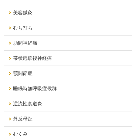
美容鍼灸
むち打ち
肋間神経痛
帯状疱疹後神経痛
顎関節症
睡眠時無呼吸症候群
逆流性食道炎
外反母趾
むくみ