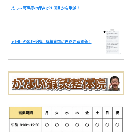
えっ～蕁麻疹の痒みが１回目から半減！
五回目の体外受精、移植直前に自然妊娠発覚！