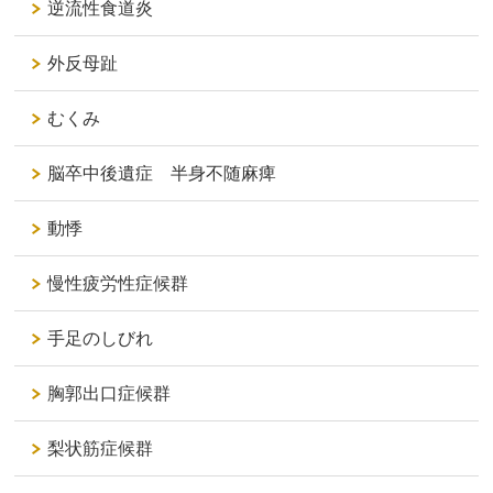
逆流性食道炎
外反母趾
むくみ
脳卒中後遺症 半身不随麻痺
動悸
慢性疲労性症候群
手足のしびれ
胸郭出口症候群
梨状筋症候群