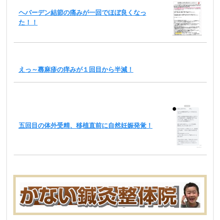
ヘバーデン結節の痛みが一回でほぼ良くなっ
た！！
えっ～蕁麻疹の痒みが１回目から半減！
五回目の体外受精、移植直前に自然妊娠発覚！