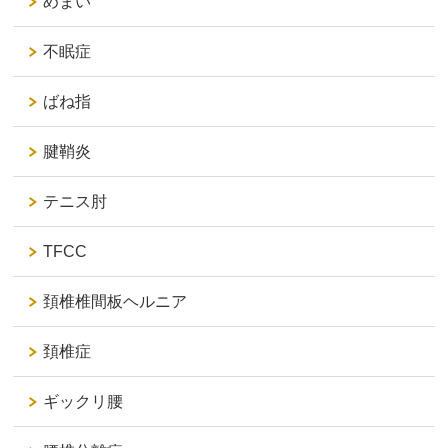
めまい
不眠症
ばね指
腱鞘炎
テニス肘
TFCC
頚椎椎間板ヘルニア
頚椎症
ギックリ腰