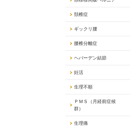
頚椎症
ギックリ腰
腰椎分離症
ヘバーデン結節
妊活
生理不順
ＰＭＳ（月経前症候
群）
生理痛