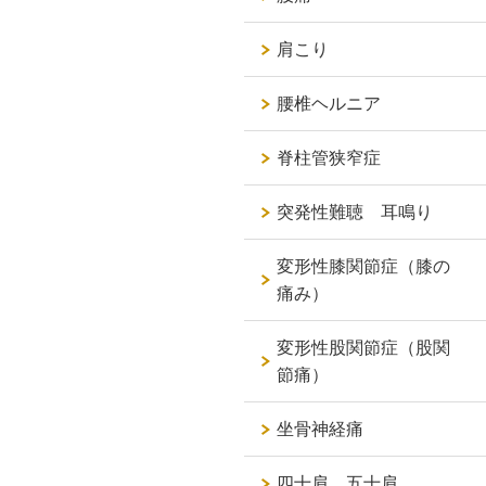
肩こり
腰椎ヘルニア
脊柱管狭窄症
突発性難聴 耳鳴り
変形性膝関節症（膝の
痛み）
変形性股関節症（股関
節痛）
坐骨神経痛
四十肩 五十肩