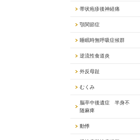
帯状疱疹後神経痛
顎関節症
睡眠時無呼吸症候群
逆流性食道炎
外反母趾
むくみ
脳卒中後遺症 半身不
随麻痺
動悸