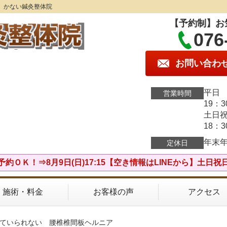
】かない鍼灸整体院
【予約制】お
076
お問い合わ
平日 
営業時間
19：
土日祝
18：
年末
定休日
予約ＯＫ！⇒8月9日(日)17:15【空き情報はLINEから】土日祝
施術・料金
お客様の声
アクセス
っていられない 腰椎椎間板ヘルニア