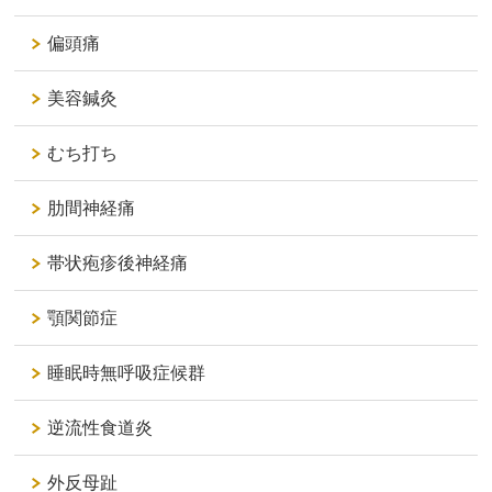
偏頭痛
美容鍼灸
むち打ち
肋間神経痛
帯状疱疹後神経痛
顎関節症
睡眠時無呼吸症候群
逆流性食道炎
外反母趾