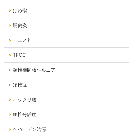
ばね指
腱鞘炎
テニス肘
TFCC
頚椎椎間板ヘルニア
頚椎症
ギックリ腰
腰椎分離症
ヘバーデン結節