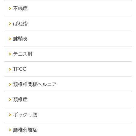
不眠症
ばね指
腱鞘炎
テニス肘
TFCC
頚椎椎間板ヘルニア
頚椎症
ギックリ腰
腰椎分離症