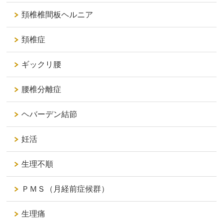
頚椎椎間板ヘルニア
頚椎症
ギックリ腰
腰椎分離症
ヘバーデン結節
妊活
生理不順
ＰＭＳ（月経前症候群）
生理痛