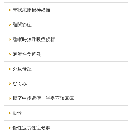
帯状疱疹後神経痛
顎関節症
睡眠時無呼吸症候群
逆流性食道炎
外反母趾
むくみ
脳卒中後遺症 半身不随麻痺
動悸
慢性疲労性症候群