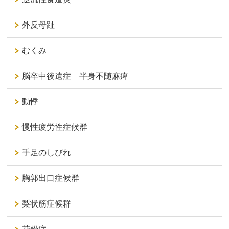
外反母趾
むくみ
脳卒中後遺症 半身不随麻痺
動悸
慢性疲労性症候群
手足のしびれ
胸郭出口症候群
梨状筋症候群