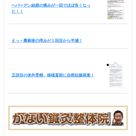
ヘバーデン結節の痛みが一回でほぼ良くなっ
た！！
えっ～蕁麻疹の痒みが１回目から半減！
五回目の体外受精、移植直前に自然妊娠発覚！