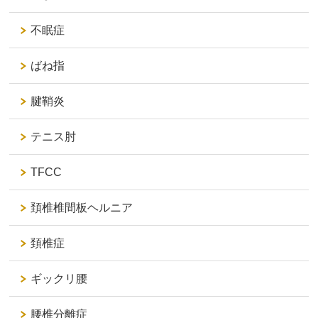
不眠症
ばね指
腱鞘炎
テニス肘
TFCC
頚椎椎間板ヘルニア
頚椎症
ギックリ腰
腰椎分離症