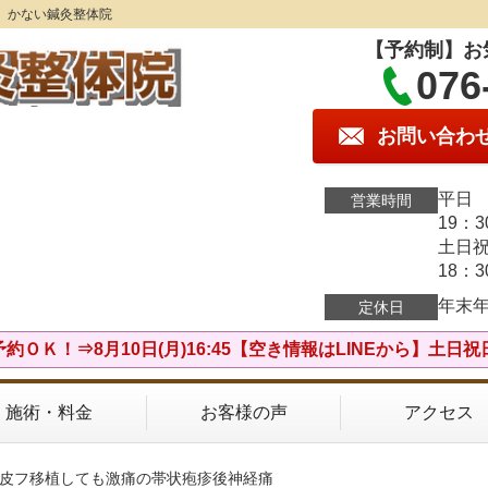
】かない鍼灸整体院
【予約制】お
076
お問い合わ
平日 
営業時間
19：
土日祝
18：
年末
定休日
約ＯＫ！⇒8月10日(月)16:45【空き情報はLINEから】土日
施術・料金
お客様の声
アクセス
、皮フ移植しても激痛の帯状疱疹後神経痛