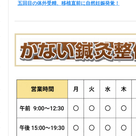
五回目の体外受精、移植直前に自然妊娠発覚！