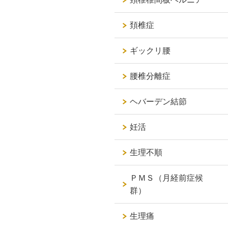
頚椎症
ギックリ腰
腰椎分離症
ヘバーデン結節
妊活
生理不順
ＰＭＳ（月経前症候
群）
生理痛