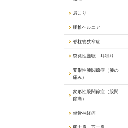
肩こり
腰椎ヘルニア
脊柱管狭窄症
突発性難聴 耳鳴り
変形性膝関節症（膝の
痛み）
変形性股関節症（股関
節痛）
坐骨神経痛
四十肩 五十肩