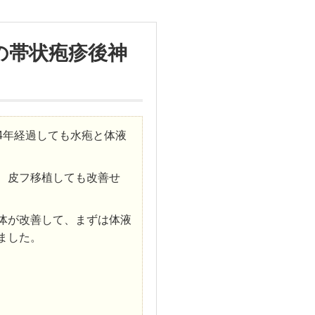
の帯状疱疹後神
4年経過しても水疱と体液
、皮フ移植しても改善せ
体が改善して、まずは体液
ました。