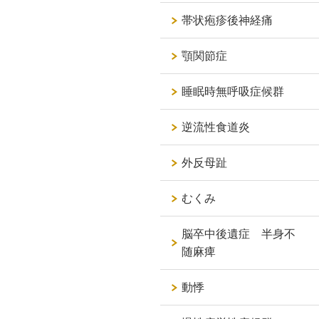
帯状疱疹後神経痛
顎関節症
睡眠時無呼吸症候群
逆流性食道炎
外反母趾
むくみ
脳卒中後遺症 半身不
随麻痺
動悸