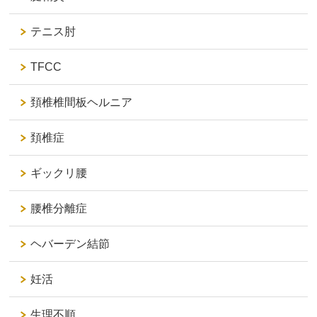
テニス肘
TFCC
頚椎椎間板ヘルニア
頚椎症
ギックリ腰
腰椎分離症
ヘバーデン結節
妊活
生理不順