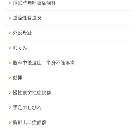
睡眠時無呼吸症候群
逆流性食道炎
外反母趾
むくみ
脳卒中後遺症 半身不随麻痺
動悸
慢性疲労性症候群
手足のしびれ
胸郭出口症候群