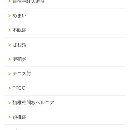
自律神経失調症
めまい
不眠症
ばね指
腱鞘炎
テニス肘
TFCC
頚椎椎間板ヘルニア
頚椎症