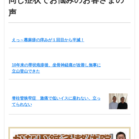
声
えっ～蕁麻疹の痒みが１回目から半減！
10年来の帯状疱疹後、坐骨神経痛が改善し無事に
立山登山できた
脊柱管狭窄症 激痛で低いイスに座れない、立っ
てられない