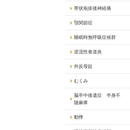
帯状疱疹後神経痛
顎関節症
睡眠時無呼吸症候群
逆流性食道炎
外反母趾
むくみ
脳卒中後遺症 半身不
随麻痺
動悸