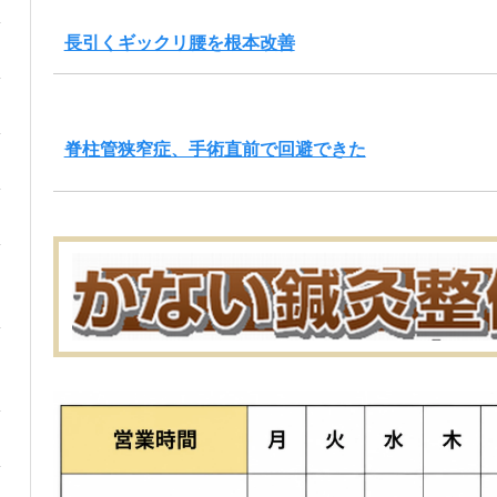
長引くギックリ腰を根本改善
脊柱管狭窄症、手術直前で回避できた