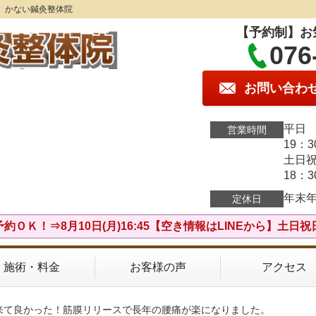
】かない鍼灸整体院
【予約制】お
076
お問い合わ
平日 
営業時間
19：
土日祝
18：
年末
定休日
約ＯＫ！⇒8月10日(月)16:45【空き情報はLINEから】土日
施術・料金
お客様の声
アクセス
ら来て良かった！筋膜リリースで長年の腰痛が楽になりました。