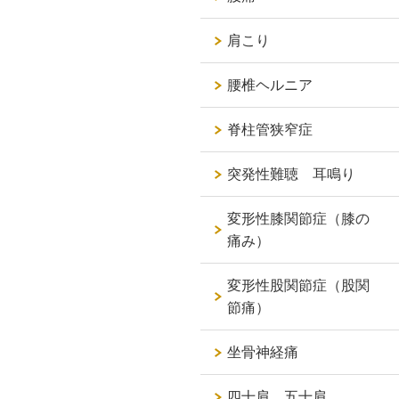
肩こり
腰椎ヘルニア
脊柱管狭窄症
突発性難聴 耳鳴り
変形性膝関節症（膝の
痛み）
変形性股関節症（股関
節痛）
坐骨神経痛
四十肩 五十肩