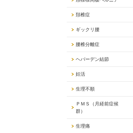
頚椎症
ギックリ腰
腰椎分離症
ヘバーデン結節
妊活
生理不順
ＰＭＳ（月経前症候
群）
生理痛