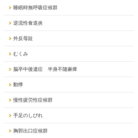
睡眠時無呼吸症候群
逆流性食道炎
外反母趾
むくみ
脳卒中後遺症 半身不随麻痺
動悸
慢性疲労性症候群
手足のしびれ
胸郭出口症候群