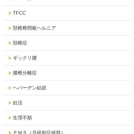
TFCC
頚椎椎間板ヘルニア
頚椎症
ギックリ腰
腰椎分離症
ヘバーデン結節
妊活
生理不順
ＰＭＳ（月経前症候群）