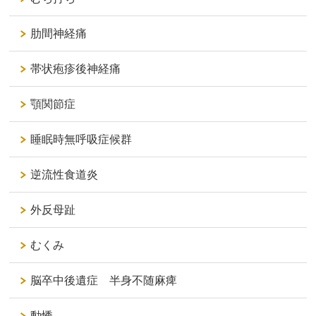
肋間神経痛
帯状疱疹後神経痛
顎関節症
睡眠時無呼吸症候群
逆流性食道炎
外反母趾
むくみ
脳卒中後遺症 半身不随麻痺
動悸