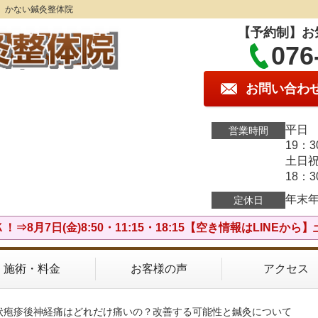
】かない鍼灸整体院
【予約制】お
076
お問い合わ
平日 
営業時間
19：
土日祝
18：
年末
定休日
⇒8月7日(金)8:50・11:15・18:15【空き情報はLINEか
施術・料金
お客様の声
アクセス
帯状疱疹後神経痛はどれだけ痛いの？改善する可能性と鍼灸について