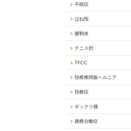
不眠症
ばね指
腱鞘炎
テニス肘
TFCC
頚椎椎間板ヘルニア
頚椎症
ギックリ腰
腰椎分離症