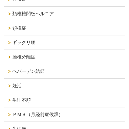
頚椎椎間板ヘルニア
頚椎症
ギックリ腰
腰椎分離症
ヘバーデン結節
妊活
生理不順
ＰＭＳ（月経前症候群）
生理痛