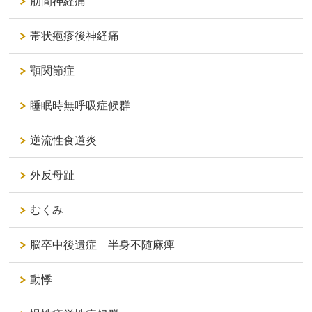
肋間神経痛
帯状疱疹後神経痛
顎関節症
睡眠時無呼吸症候群
逆流性食道炎
外反母趾
むくみ
脳卒中後遺症 半身不随麻痺
動悸