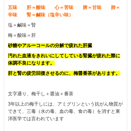
五味
肝＝酸味 心＝苦味 脾＝甘味 肺＝
辛味 腎＝鹹味（塩辛い味）
塩＝鹹味＝腎
梅＝酸味＝肝
砂糖やアルーコールの分解で疲れた肝臓
汚れた血液をきれいにしてしている腎臓が疲れた際に
体調不良になります。
肝と腎の疲労回復させるのに、梅醤番茶があります。
文字通り、梅干し＋醤油＋番茶
3年以上の梅干しには、アミグリンという抗がん物質が
できて、三毒（水の毒、血の毒、食の毒）を消すと東
洋医学では言われています