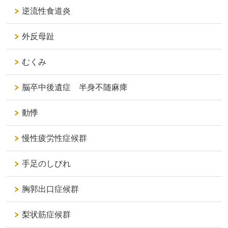
逆流性食道炎
外反母趾
むくみ
脳卒中後遺症 半身不随麻痺
動悸
慢性疲労性症候群
手足のしびれ
胸郭出口症候群
梨状筋症候群