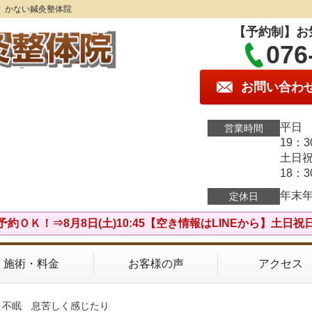
】かない鍼灸整体院
【予約制】お
076
お問い合わ
平日 
営業時間
19：
土日祝
18：
年末
定休日
予約ＯＫ！⇒8月8日(土)10:45【空き情報はLINEから】土日祝
施術・料金
お客様の声
アクセス
 不眠 息苦しく感じたり