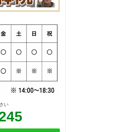
さい
6245