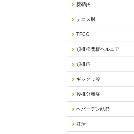
腱鞘炎
テニス肘
TFCC
頚椎椎間板ヘルニア
頚椎症
ギックリ腰
腰椎分離症
ヘバーデン結節
妊活