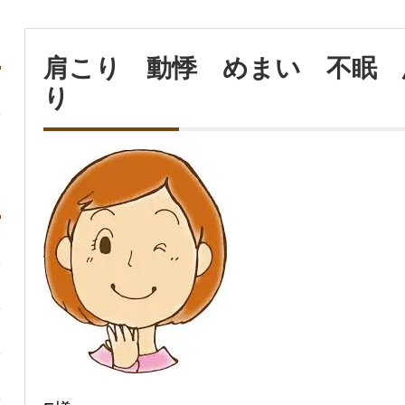
肩こり 動悸 めまい 不眠 
り