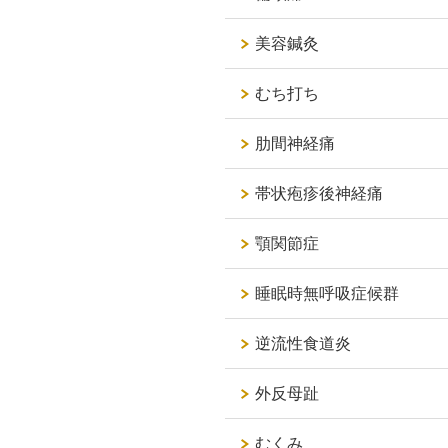
美容鍼灸
むち打ち
肋間神経痛
帯状疱疹後神経痛
顎関節症
睡眠時無呼吸症候群
逆流性食道炎
外反母趾
むくみ