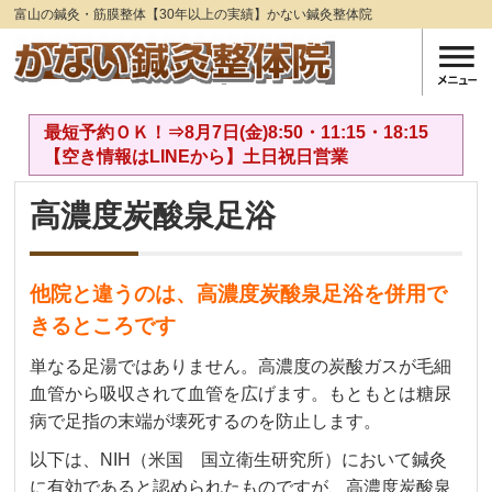
富山の鍼灸・筋膜整体【30年以上の実績】かない鍼灸整体院
最短予約ＯＫ！⇒8月7日(金)8:50・11:15・18:15
【空き情報はLINEから】土日祝日営業
高濃度炭酸泉足浴
他院と違うのは、
高濃度炭酸泉足浴を併用で
きるところです
単なる足湯ではありません。高濃度の炭酸ガスが毛細
血管から吸収されて血管を広げます。もともとは糖尿
病で足指の末端が壊死するのを防止します。
以下は、NIH（米国 国立衛生研究所）において鍼灸
に有効であると認められたものですが、高濃度炭酸泉