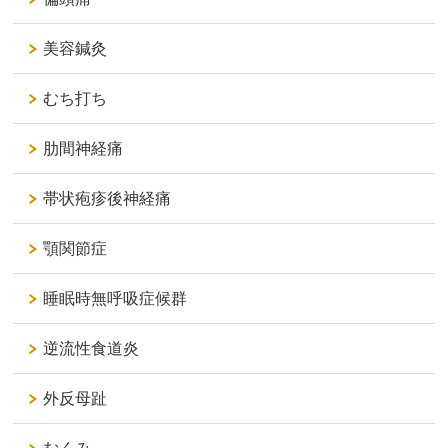
美容鍼灸
むち打ち
肋間神経痛
帯状疱疹後神経痛
顎関節症
睡眠時無呼吸症候群
逆流性食道炎
外反母趾