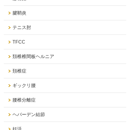
腱鞘炎
テニス肘
TFCC
頚椎椎間板ヘルニア
頚椎症
ギックリ腰
腰椎分離症
ヘバーデン結節
妊活