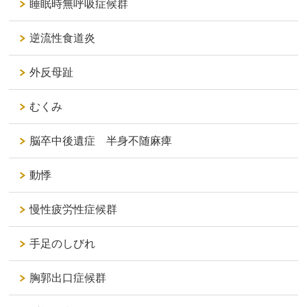
睡眠時無呼吸症候群
逆流性食道炎
外反母趾
むくみ
脳卒中後遺症 半身不随麻痺
動悸
慢性疲労性症候群
手足のしびれ
胸郭出口症候群