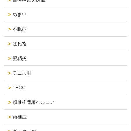
めまい
不眠症
ばね指
腱鞘炎
テニス肘
TFCC
頚椎椎間板ヘルニア
頚椎症